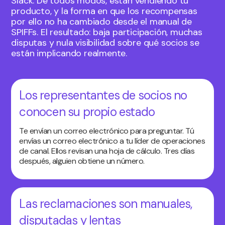
Slack. De todos modos, están vendiendo tu
producto, y la forma en que los recompensas
por ello no ha cambiado desde el manual de
SPIFFs. El resultado: baja participación, muchas
disputas y nula visibilidad sobre qué socios se
están implicando realmente.
Los representantes de socios no
conocen su propio estado
Te envían un correo electrónico para preguntar. Tú
envías un correo electrónico a tu líder de operaciones
de canal. Ellos revisan una hoja de cálculo. Tres días
después, alguien obtiene un número.
Las reclamaciones son manuales,
disputadas y lentas