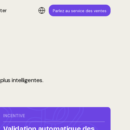
ter
Parlez au service des ventes
us intelligentes.
INCENTIVE
Validation automatique des