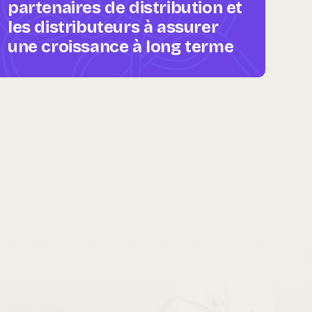
partenaires de distribution et
les distributeurs à assurer
une croissance à long terme