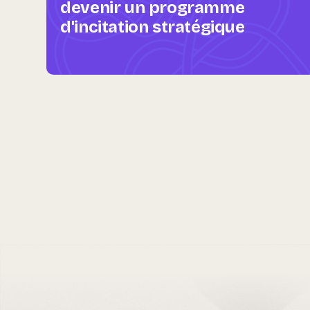
devenir un programme
d'incitation stratégique