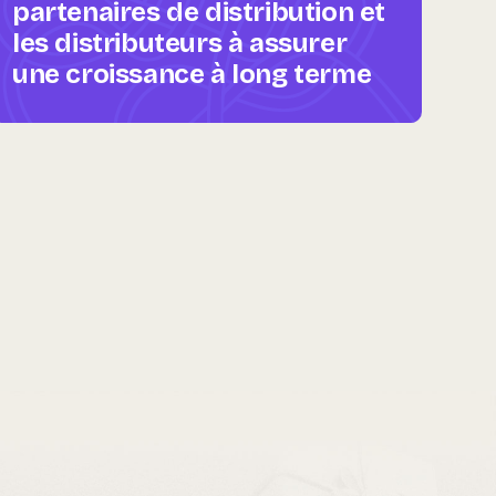
partenaires de distribution et
les distributeurs à assurer
une croissance à long terme