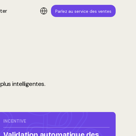
ter
Parlez au service des ventes
us intelligentes.
INCENTIVE
Validation automatique des