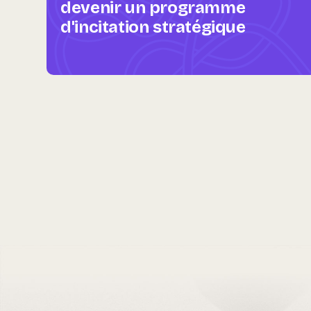
devenir un programme
d'incitation stratégique