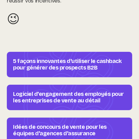
réussir vos incentives.
😉
5 façons innovantes d'utiliser le cashback
pour générer des prospects B2B
Logiciel d'engagement des employés pour
les entreprises de vente au détail
Idées de concours de vente pour les
équipes d'agences d'assurance