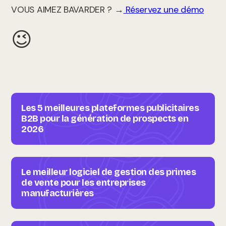
VOUS AIMEZ BAVARDER ? →
Réservez une démo
😉
Les 5 meilleures plateformes publicitaires
B2B pour la génération de prospects en
2026
Le meilleur logiciel de gestion des primes
de vente pour les entreprises
manufacturières