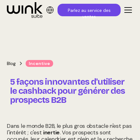
Parlez au service des
ventes
Blog
Incentive
5 façons innovantes d'utiliser
le cashback pour générer des
prospects B2B
Dans le monde B2B, le plus gros obstacle n'est pas
l'intérêt ; c'est
inertie
. Vos prospects sont
occupés, leur calendrier est plein et la « recherche